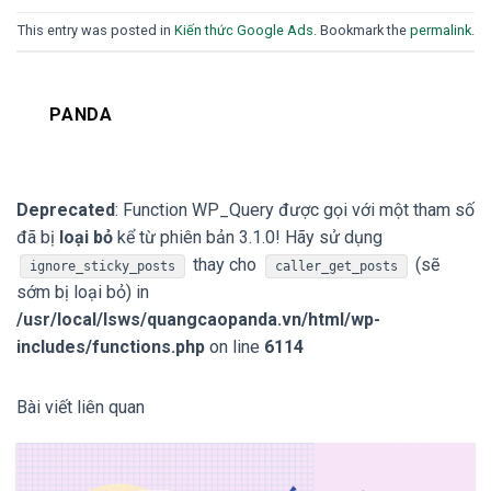
This entry was posted in
Kiến thức Google Ads
. Bookmark the
permalink
.
PANDA
Deprecated
: Function WP_Query được gọi với một tham số
đã bị
loại bỏ
kể từ phiên bản 3.1.0! Hãy sử dụng
thay cho
(sẽ
ignore_sticky_posts
caller_get_posts
sớm bị loại bỏ) in
/usr/local/lsws/quangcaopanda.vn/html/wp-
includes/functions.php
on line
6114
Bài viết liên quan