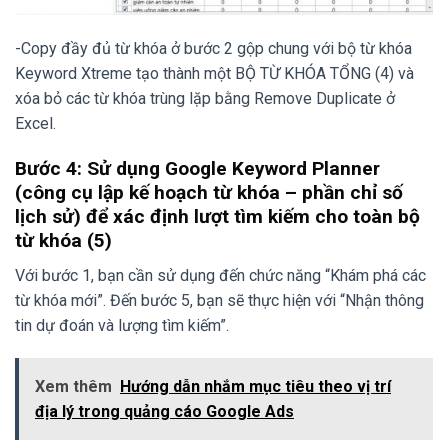
-Copy đầy đủ từ khóa ở bước 2 gộp chung với bộ từ khóa
Keyword Xtreme tạo thành một BỘ TỪ KHÓA TỔNG (4) và
xóa bỏ các từ khóa trùng lặp bằng Remove Duplicate ở
Excel.
Bước 4: Sử dụng Google Keyword Planner
(công cụ lập kế hoạch từ khóa – phần chỉ số
lịch sử) để xác định lượt tìm kiếm cho toàn bộ
từ khóa (5)
Với bước 1, bạn cần sử dụng đến chức năng “Khám phá các
từ khóa mới”. Đến bước 5, bạn sẽ thực hiện với “Nhận thông
tin dự đoán và lượng tìm kiếm”.
Xem thêm
Hướng dẫn nhắm mục tiêu theo vị trí
địa lý trong quảng cáo Google Ads