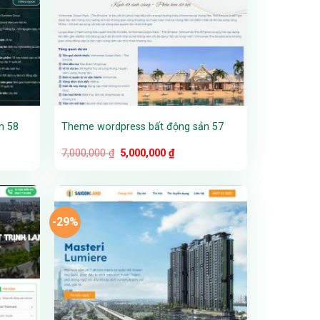
n 58
Theme wordpress bất động sản 57
Giá
Giá
7,000,000
₫
5,000,000
₫
gốc
hiện
là:
tại
7,000,000 ₫.
là:
00 ₫.
5,000,000 ₫.
-29%