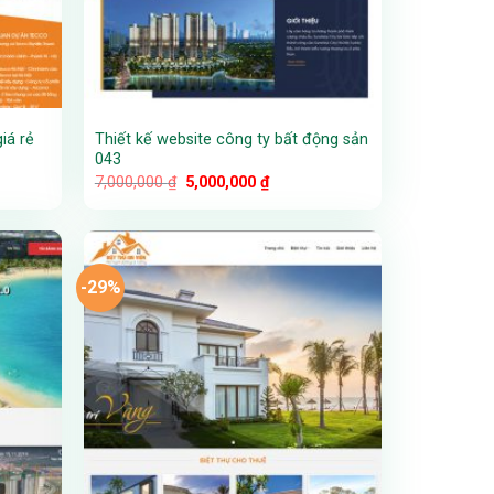
iá rẻ
Thiết kế website công ty bất động sản
043
Giá
Giá
7,000,000
₫
5,000,000
₫
gốc
hiện
là:
tại
7,000,000 ₫.
là:
00 ₫.
5,000,000 ₫.
-29%