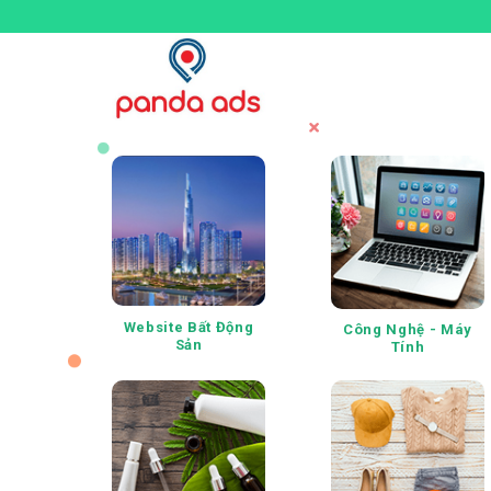
Skip
to
content
Website Bất Động
Công Nghệ - Máy
Sản
Tính