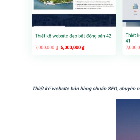
Thiết k
Thiết kế website đẹp bất động sản 42
41
Giá
Giá
7,000,000
₫
5,000,000
₫
7,000,
gốc
hiện
là:
tại
7,000,000 ₫.
là:
5,000,000 ₫.
Thiết kế website bán hàng chuẩn SEO, chuyên ngh