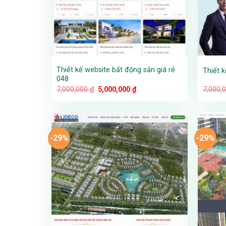
Thiết kế website bất động sản giá rẻ
Thiết 
048
Giá
Giá
7,000,000
₫
5,000,000
₫
7,000,
gốc
hiện
là:
tại
7,000,000 ₫.
là:
5,000,000 ₫.
-29%
-29%