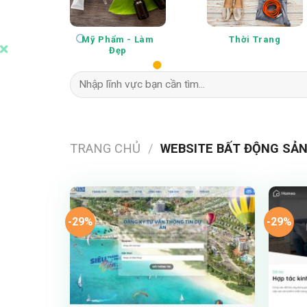
Mỹ Phẩm - Làm
Thời Trang
Đẹp
Tìm
kiếm:
TRANG CHỦ
/
WEBSITE BẤT ĐỘNG SẢ
-29%
-29%