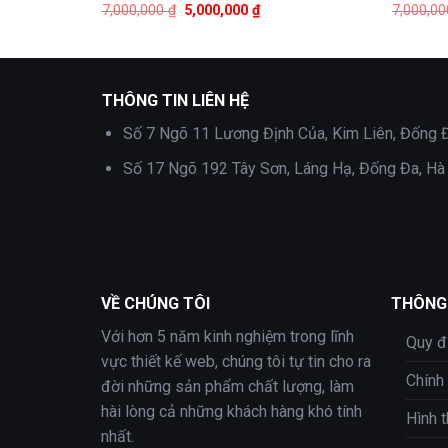
Giá
Giá
7,000,000
₫
5,000,000
₫
7,000,0
gốc
hiện
là:
tại
7,000,000 ₫.
là:
0,000 ₫.
5,000,000 ₫.
THÔNG TIN LIÊN HỆ
Số 7 Ngõ 11 Lương Định Của, Kim Liên, Đống Đ
Số 17 Ngõ 192 Tây Sơn, Láng Hạ, Đống Đa, Hà
VỀ CHÚNG TÔI
THÔNG 
Với hơn 5 năm kinh nghiệm trong lĩnh
Quy đ
vực thiết kế web, chúng tôi tự tin cho ra
Chính
đời những sản phẩm chất lượng, làm
hài lòng cả những khách hàng khó tính
Hình 
nhất.