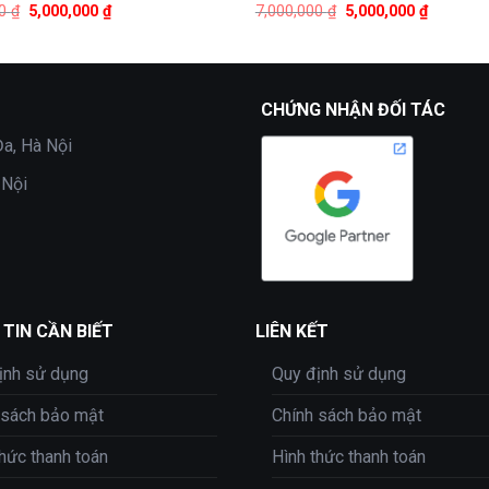
Giá
Giá
Giá
Giá
00
₫
5,000,000
₫
7,000,000
₫
5,000,000
₫
gốc
hiện
gốc
hiện
là:
tại
là:
tại
7,000,000 ₫.
là:
7,000,000 ₫.
là:
5,000,000 ₫.
5,000,00
CHỨNG NHẬN ĐỐI TÁC
a, Hà Nội
 Nội
TIN CẦN BIẾT
LIÊN KẾT
ịnh sử dụng
Quy định sử dụng
 sách bảo mật
Chính sách bảo mật
thức thanh toán
Hình thức thanh toán