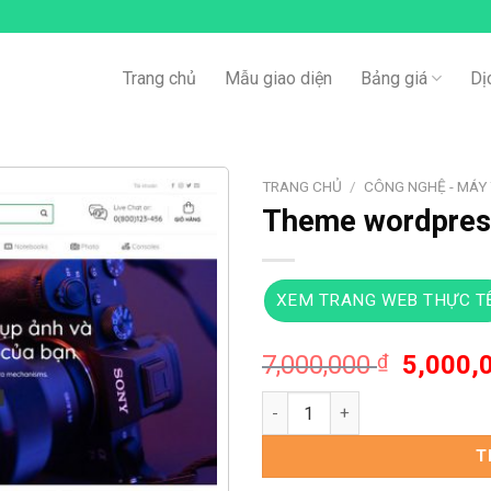
Trang chủ
Mẫu giao diện
Bảng giá
Dị
TRANG CHỦ
/
CÔNG NGHỆ - MÁY 
Theme wordpres
XEM TRANG WEB THỰC T
Giá
7,000,000
₫
5,000,
gốc
Theme wordpress đồ công ngh
là:
7,000,0
T