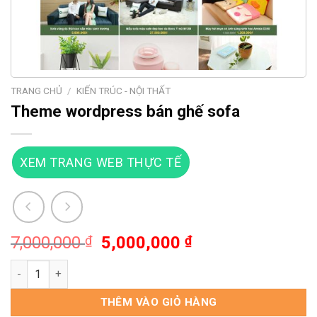
TRANG CHỦ
/
KIẾN TRÚC - NỘI THẤT
Theme wordpress bán ghế sofa
XEM TRANG WEB THỰC TẾ
Giá
Giá
7,000,000
₫
5,000,000
₫
gốc
hiện
Theme wordpress bán ghế sofa số lượng
là:
tại
7,000,000 ₫.
là:
THÊM VÀO GIỎ HÀNG
5,000,000 ₫.